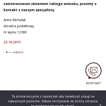
zainteresowani złożeniem takiego wniosku, prosimy o
kontakt z naszym specjalistą.
Anna Michalak
doradca podatkowy
nr wpisu 12380
23.10.2015
wstecz
KONTAKT
Ta strona korzysta z ciasteczek aby świadczyć usługi na
najwyższym poziomie. Dalsze korzystanie ze strony oznacza,
© 2026 - BRAINS TRUST. Wszelkie prawa zastrzeżone.
Projekt i wykonanie
www.itband.pl
że zgadzasz się na ich użycie.