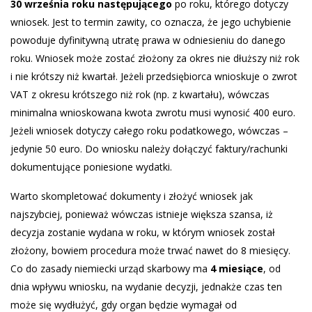
30 września roku następującego
po roku, którego dotyczy
wniosek. Jest to termin zawity, co oznacza, że jego uchybienie
powoduje dyfinitywną utratę prawa w odniesieniu do danego
roku. Wniosek może zostać złożony za okres nie dłuższy niż rok
i nie krótszy niż kwartał. Jeżeli przedsiębiorca wnioskuje o zwrot
VAT z okresu krótszego niż rok (np. z kwartału), wówczas
minimalna wnioskowana kwota zwrotu musi wynosić 400 euro.
Jeżeli wniosek dotyczy całego roku podatkowego, wówczas –
jedynie 50 euro. Do wniosku należy dołączyć faktury/rachunki
dokumentujące poniesione wydatki.
Warto skompletować dokumenty i złożyć wniosek jak
najszybciej, ponieważ wówczas istnieje większa szansa, iż
decyzja zostanie wydana w roku, w którym wniosek został
złożony, bowiem procedura może trwać nawet do 8 miesięcy.
Co do zasady niemiecki urząd skarbowy ma
4 miesiące
, od
dnia wpływu wniosku, na wydanie decyzji, jednakże czas ten
może się wydłużyć, gdy organ będzie wymagał od