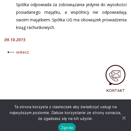
Spółka odpowiada za zobowiązania jedynie do wysokości
posiadanego majątku, a wspólnicy nie odpowiadają
swoim majątkiem. Spółka UG ma obowiązek prowadzenia
ksiąg rachunkowych.
09.10.2015
wstecz
KONTAKT
Ta strona korzysta z ciasteczek aby świadczyć usługi na
najwyższym poziomie. Dalsze korzystanie ze strony oznacza,
© 2026 - BRAINS TRUST. Wszelkie prawa zastrzeżone.
Projekt i wykonanie
www.itband.pl
że zgadzasz się na ich użycie.
Polityka prywatności
Nota prawna
Zgoda