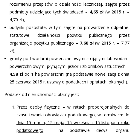
rozumieniu przepisów o działalności leczniczej, zajęte przez
podmioty udzielające tych świadczeń –
4,65 zł
(w 2015 r. –
4,70 zł),
budynki pozostałe, w tym zajęte na prowadzenie odpłatnej
statutowej działalności pożytku publicznego przez
organizacje pożytku publicznego –
7,68
zł
(w 2015 r. – 7,77
zł),
grunty pod wodami powierzchniowymi stojącymi lub wodami
powierzchniowymi płynącymi jezior i zbiorników sztucznych –
4,58 zł
od 1 ha powierzchni (na podstawie nowelizacji z dnia
25 czerwca 2015 r. ustawy o podatkach i opłatach lokalnych).
Podatek od nieruchomości płatny jest:
Przez osoby fizyczne – w ratach proporcjonalnych do
czasu trwania obowiązku podatkowego, w terminach:
do
dnia 15 marca, 15 maja, 15 września i 15 listopada roku
podatkowego
– na podstawie decyzji organu