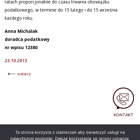
ratach proporcjonalnie do czasu trwania obowiązku
podatkowego, w terminie do 15 lutego i do 15 września
każdego roku.
Anna Michalak
doradca podatkowy
nr wpisu 12380
23.10.2015
wstecz
KONTAKT
Ta strona korzysta z ciasteczek aby świadczyć usługi na
najwyższym poziomie. Dalsze korzystanie ze strony oznacza,
© 2026 - BRAINS TRUST. Wszelkie prawa zastrzeżone.