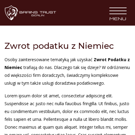
BRAINS TRUST
MENU
Zwrot podatku z Niemiec
Osoby zainteresowane tematyką jak uzyskać
Zwrot Podatku z
Niemiec
trafiają do nas. Dlaczego tak się dzieje? W odróżnieniu
od większości firm doradczych, świadczymy kompleksowe
usługi w tym także usługi doradztwa podatkowego.
Lorem ipsum dolor sit amet, consectetur adipiscing elit.
Suspendisse ac justo nec nulla faucibus fringilla. Ut finibus, justo
eu condimentum vestibulum, dolor ex commodo elit, nec luctus
felis sapien et urna. Pellentesque a nulla ut libero blandit mollis.
Donec maximus at quam quis aliquet. Integer tellus mi, semper
in ornare vel, consectetur vitae lacus. Cras suscipit elementum