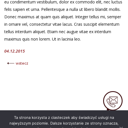
eu condimentum vestibulum, dolor ex commodo elit, nec luctus
felis sapien et urna. Pellentesque a nulla ut libero blandit mollis.
Donec maximus at quam quis aliquet. Integer tellus mi, semper
in ornare vel, consectetur vitae lacus. Cras suscipit elementum
tellus interdum aliquet. Etiam nec augue vitae ex interdum
maximus quis non lorem. Ut in lacinia leo.
04.12.2015
wstecz
KONTAKT
Ta strona korzysta z ciasteczek aby świadczyć usługi na
najwyższym poziomie. Dalsze korzystanie ze strony oznacza,