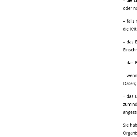
– die 
oder n
– falls
die Kri
– das 
Einsch
– das 
– wenn
Daten;
– das 
zumind
angestr
Sie ha
Organi