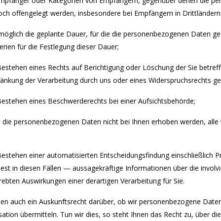
Empfänger oder Kategorien von Empfängern, gegenüber denen die p
och offengelegt werden, insbesondere bei Empfängern in Drittländern 
 möglich die geplante Dauer, für die die personenbezogenen Daten gesp
terien für die Festlegung dieser Dauer;
Bestehen eines Rechts auf Berichtigung oder Löschung der Sie betr
ränkung der Verarbeitung durch uns oder eines Widerspruchsrechts ge
Bestehen eines Beschwerderechts bei einer Aufsichtsbehörde;
 die personenbezogenen Daten nicht bei Ihnen erhoben werden, alle 
Bestehen einer automatisierten Entscheidungsfindung einschließlich 
est in diesen Fällen — aussagekräftige Informationen über die involvi
ebten Auswirkungen einer derartigen Verarbeitung für Sie.
ben auch ein Auskunftsrecht darüber, ob wir personenbezogene Daten a
sation übermitteln. Tun wir dies, so steht Ihnen das Recht zu, über