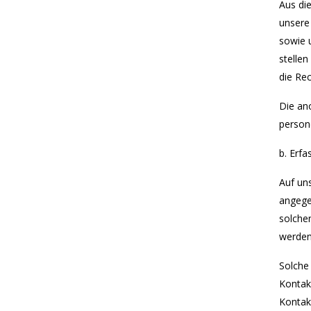
Aus di
unsere 
sowie 
stellen
die Re
Die an
person
b. Erf
Auf uns
angege
solche
werden
Solche
Kontak
Kontak