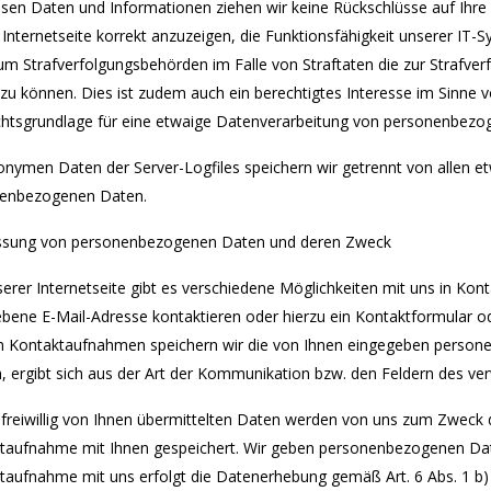
esen Daten und Informationen ziehen wir keine Rückschlüsse auf Ihre
Internetseite korrekt anzuzeigen, die Funktionsfähigkeit unserer IT-
um Strafverfolgungsbehörden im Falle von Straftaten die zur Strafver
 zu können. Dies ist zudem auch ein berechtigtes Interesse im Sinne vo
chtsgrundlage für eine etwaige Datenverarbeitung von personenbez
onymen Daten der Server-Logfiles speichern wir getrennt von allen e
enbezogenen Daten.
assung von personenbezogenen Daten und deren Zweck
erer Internetseite gibt es verschiedene Möglichkeiten mit uns in Kont
bene E-Mail-Adresse kontaktieren oder hierzu ein Kontaktformular od
n Kontaktaufnahmen speichern wir die von Ihnen eingegeben person
, ergibt sich aus der Art der Kommunikation bzw. den Feldern des v
 freiwillig von Ihnen übermittelten Daten werden von uns zum Zweck 
taufnahme mit Ihnen gespeichert. Wir geben personenbezogenen Daten
taufnahme mit uns erfolgt die Datenerhebung gemäß Art. 6 Abs. 1 b)