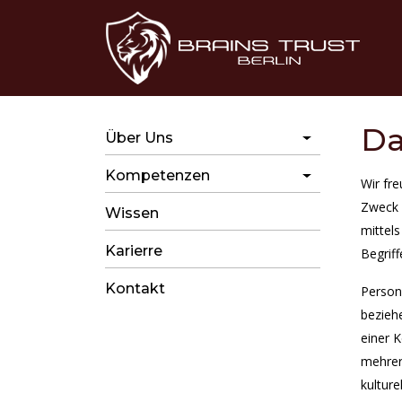
BRAI
Da
Über Uns
Kompetenzen
Wir fr
Zweck 
Wissen
mittel
Karierre
Begrif
Kontakt
Persone
beziehe
einer 
mehrer
kulture