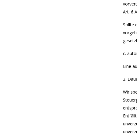
vorver
Art. 6 
Sollte
vorgehe
gesetzl
c. aut
Eine au
3. Dau
Wir sp
Steuerg
entspr
Entfäl
unverzü
unverzü