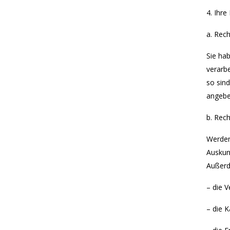
4. Ihre
a. Rec
Sie ha
verarb
so sin
angebe
b. Rech
Werden
Auskun
Außerd
– die 
– die 