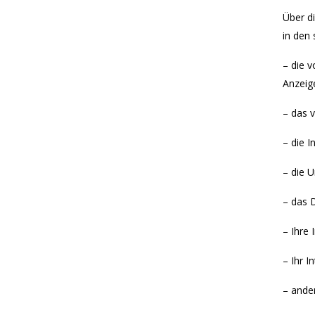
Über d
in den 
– die 
Anzeig
– das 
– die I
– die 
– das D
– Ihre 
– Ihr I
– ande