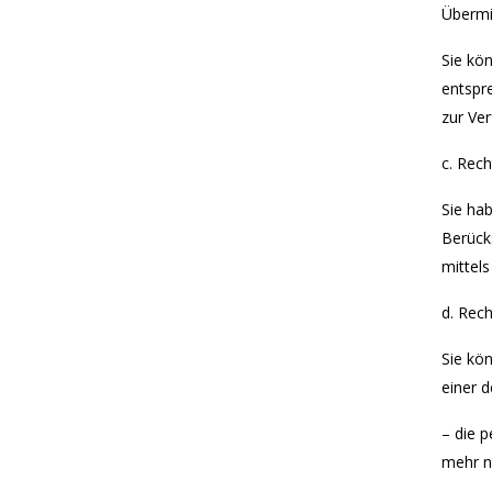
Übermi
Sie kö
entspr
zur Ver
c. Rech
Sie ha
Berück
mittel
d. Rec
Sie kö
einer d
– die 
mehr n