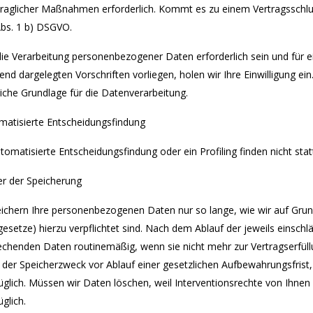
traglicher Maßnahmen erforderlich. Kommt es zu einem Vertragsschlu
Abs. 1 b) DSGVO.
 die Verarbeitung personenbezogener Daten erforderlich sein und für 
nd dargelegten Vorschriften vorliegen, holen wir Ihre Einwilligung ein
iche Grundlage für die Datenverarbeitung.
omatisierte Entscheidungsfindung
tomatisierte Entscheidungsfindung oder ein Profiling finden nicht stat
er der Speicherung
eichern Ihre personenbezogenen Daten nur so lange, wie wir auf Grund
esetze) hierzu verpflichtet sind. Nach dem Ablauf der jeweils einschl
echenden Daten routinemäßig, wenn sie nicht mehr zur Vertragserfül
lt der Speicherzweck vor Ablauf einer gesetzlichen Aufbewahrungsfris
glich. Müssen wir Daten löschen, weil Interventionsrechte von Ihnen 
glich.