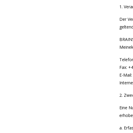
1. Vera
Der Ve
gelten
BRAINS
Meineke
Telefo
Fax: +
E-Mail
Interne
2. Zwe
Eine N
erhoben
a. Erf