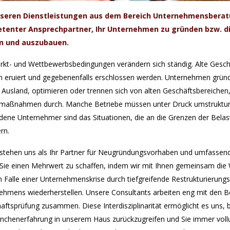
nseren Dienstleistungen aus dem Bereich Unternehmensberatun
tenter Ansprechpartner, Ihr Unternehmen zu gründen bzw. di
rn und auszubauen.
rkt- und Wettbewerbsbedingungen verändern sich ständig. Alte Gesch
 eruiert und gegebenenfalls erschlossen werden. Unternehmen gründ
d Ausland, optimieren oder trennen sich von alten Geschäftsbereichen
lmaßnahmen durch. Manche Betriebe müssen unter Druck umstrukturiert
dene Unternehmer sind das Situationen, die an die Grenzen der Bela
rn.
rstehen uns als Ihr Partner für Neugründungsvorhaben und umfassen
r Sie einen Mehrwert zu schaffen, indem wir mit Ihnen gemeinsam di
m Falle einer Unternehmenskrise durch tiefgreifende Restrukturierun
ehmens wiederherstellen. Unsere Consultants arbeiten eng mit den B
haftsprüfung zusammen. Diese Interdisziplinarität ermöglicht es uns
anchenerfahrung in unserem Haus zurückzugreifen und Sie immer voll